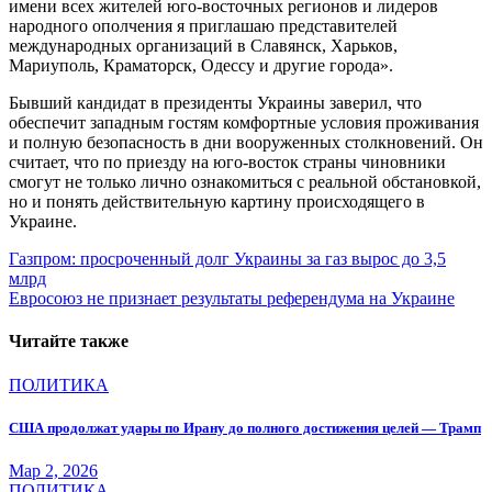
имени всех жителей юго-восточных регионов и лидеров
народного ополчения я приглашаю представителей
международных организаций в Славянск, Харьков,
Мариуполь, Краматорск, Одессу и другие города».
Бывший кандидат в президенты Украины заверил, что
обеспечит западным гостям комфортные условия проживания
и полную безопасность в дни вооруженных столкновений. Он
считает, что по приезду на юго-восток страны чиновники
смогут не только лично ознакомиться с реальной обстановкой,
но и понять действительную картину происходящего в
Украине.
Навигация
Газпром: просроченный долг Украины за газ вырос до 3,5
млрд
по
Евросоюз не признает результаты референдума на Украине
записям
Читайте также
ПОЛИТИКА
США продолжат удары по Ирану до полного достижения целей — Трамп
Мар 2, 2026
ПОЛИТИКА