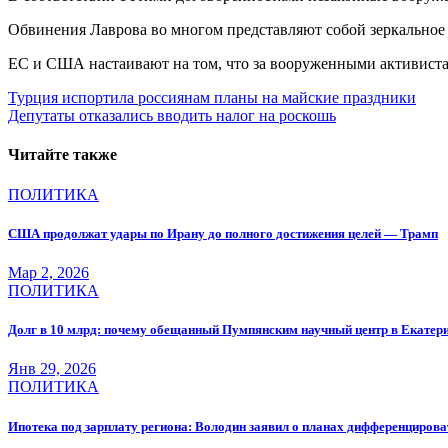
Обвинения Лаврова во многом представляют собой зеркальное
ЕС и США настаивают на том, что за вооруженными активиста
Навигация
Турция испортила россиянам планы на майские праздники
Депутаты отказались вводить налог на роскошь
по
записям
Читайте также
ПОЛИТИКА
США продолжат удары по Ирану до полного достижения целей — Трамп
Мар 2, 2026
ПОЛИТИКА
Долг в 10 млрд: почему обещанный Пумпянским научный центр в Екатерин
Янв 29, 2026
ПОЛИТИКА
Ипотека под зарплату региона: Володин заявил о планах дифференцирова