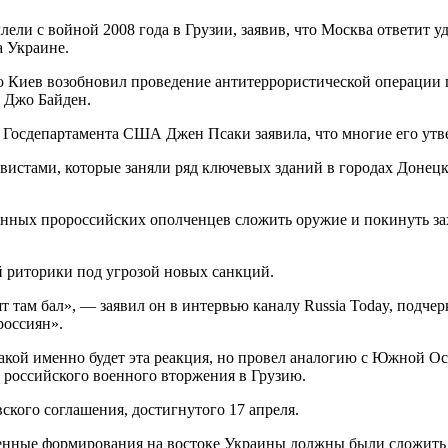
и с войной 2008 года в Грузии, заявив, что Москва ответит уда
а Украине.
то Киев возобновил проведение антитеррористической операции п
 Джо Байден.
ль Госдепартамента США Джен Псаки заявила, что многие его ут
вистами, которые заняли ряд ключевых зданий в городах Донецк
нных пророссийских ополченцев сложить оружие и покинуть за
й риторики под угрозой новых санкций.
 там бал», — заявил он в интервью каналу Russia Today, подчерк
россиян».
акой именно будет эта реакция, но провел аналогию с Южной Ос
о российского военного вторжения в Грузию.
кого соглашения, достигнутого 17 апреля.
енные формирования на востоке Украины должны были сложить 