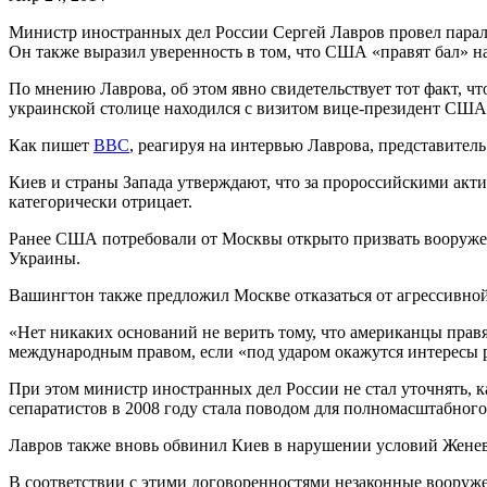
Министр иностранных дел России Сергей Лавров провел параллел
Он также выразил уверенность в том, что США «правят бал» н
По мнению Лаврова, об этом явно свидетельствует тот факт, ч
украинской столице находился с визитом вице-президент США
Как пишет
BBC
, реагируя на интервью Лаврова, представите
Киев и страны Запада утверждают, что за пророссийскими акти
категорически отрицает.
Ранее США потребовали от Москвы открыто призвать вооруже
Украины.
Вашингтон также предложил Москве отказаться от агрессивно
«Нет никаких оснований не верить тому, что американцы правят
международным правом, если «под ударом окажутся интересы 
При этом министр иностранных дел России не стал уточнять, к
сепаратистов в 2008 году стала поводом для полномасштабног
Лавров также вновь обвинил Киев в нарушении условий Женевс
В соответствии с этими договоренностями незаконные вооруж