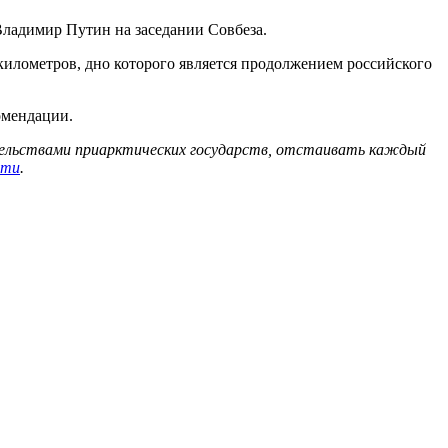
Владимир Путин на заседании Совбеза.
 километров, дно которого является продолжением российского
омендации.
тельствами приарктических государств, отстаивать каждый
сти
.