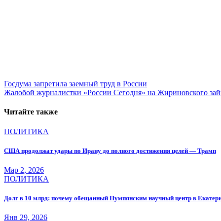
Навигация
Госдума запретила заемный труд в России
Жалобой журналистки «России Сегодня» на Жириновского за
по
записям
Читайте также
ПОЛИТИКА
США продолжат удары по Ирану до полного достижения целей — Трамп
Мар 2, 2026
ПОЛИТИКА
Долг в 10 млрд: почему обещанный Пумпянским научный центр в Екатерин
Янв 29, 2026