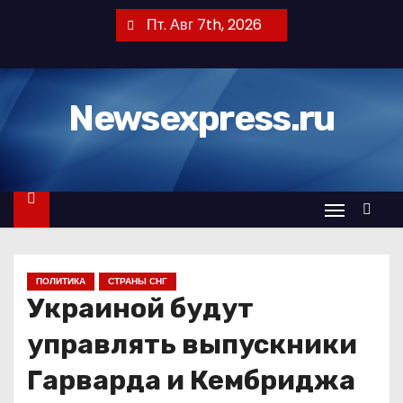
П
Пт. Авг 7th, 2026
е
р
е
Newsexpress.ru
й
т
и
к
с
о
д
ПОЛИТИКА
СТРАНЫ СНГ
е
Украиной будут
р
ж
управлять выпускники
и
Гарварда и Кембриджа
м