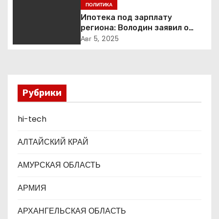
я
Екатеринбурге так и не
ПОЛИТИКА
построен
Ипотека под зарплату
п
региона: Володин заявил о
планах дифференцировать
о
Авг 5, 2025
ставки по России
з
а
Рубрики
п
hi-tech
и
с
АЛТАЙСКИЙ КРАЙ
я
АМУРСКАЯ ОБЛАСТЬ
м
АРМИЯ
АРХАНГЕЛЬСКАЯ ОБЛАСТЬ