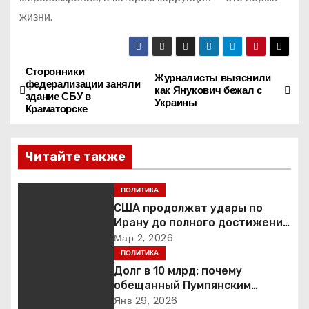
жизни.
Сторонники
Н
Журналисты выяснили
федерализации заняли
как Янукович бежал с
здание СБУ в
а
Украины
Краматорске
в
Читайте также
и
г
ПОЛИТИКА
США продолжат удары по
а
Ирану до полного достижения
целей — Трамп
Мар 2, 2026
ц
ПОЛИТИКА
Долг в 10 млрд: почему
и
обещанный Пумпянским
научный центр в
Янв 29, 2026