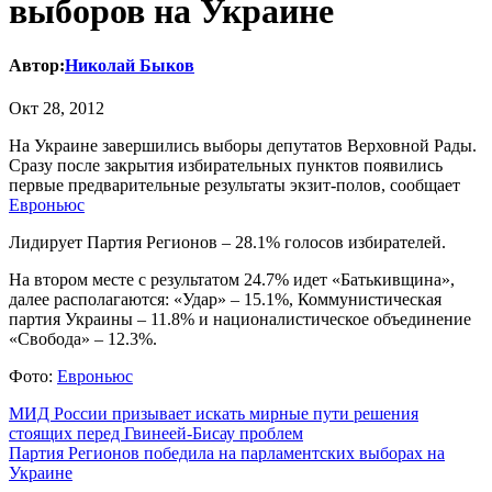
выборов на Украине
Автор:
Николай Быков
Окт 28, 2012
На Украине завершились выборы депутатов Верховной Рады.
Сразу после закрытия избирательных пунктов появились
первые предварительные результаты экзит-полов, сообщает
Евроньюс
Лидирует Партия Регионов – 28.1% голосов избирателей.
На втором месте с результатом 24.7% идет «Батькивщина»,
далее располагаются: «Удар» – 15.1%, Коммунистическая
партия Украины – 11.8% и националистическое объединение
«Свобода» – 12.3%.
Фото:
Евроньюс
Навигация
МИД России призывает искать мирные пути решения
стоящих перед Гвинеей-Бисау проблем
по
Партия Регионов победила на парламентских выборах на
записям
Украине