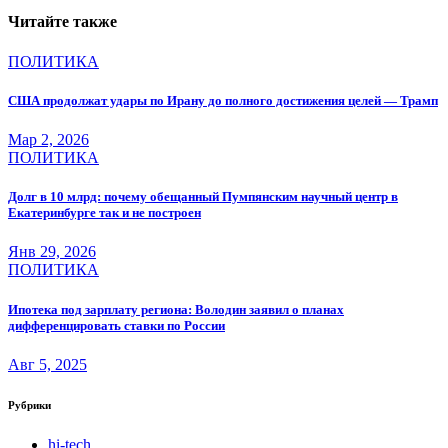
Читайте также
ПОЛИТИКА
США продолжат удары по Ирану до полного достижения целей — Трамп
Мар 2, 2026
ПОЛИТИКА
Долг в 10 млрд: почему обещанный Пумпянским научный центр в
Екатеринбурге так и не построен
Янв 29, 2026
ПОЛИТИКА
Ипотека под зарплату региона: Володин заявил о планах
дифференцировать ставки по России
Авг 5, 2025
Рубрики
hi-tech