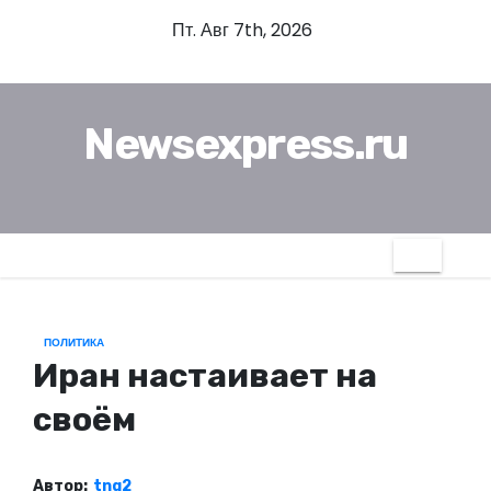
П
Пт. Авг 7th, 2026
е
р
е
Newsexpress.ru
й
т
и
к
с
о
д
ПОЛИТИКА
е
Иран настаивает на
р
ж
своём
и
м
Автор:
tng2