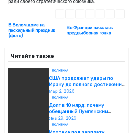
ради своего стратегического союзника.
В Белом доме на
Н
Во Франции началась
пасхальный праздник
предвыборная гонка
(фото)
а
в
Читайте также
и
ПОЛИТИКА
г
США продолжат удары по
Ирану до полного достижения
а
целей — Трамп
Мар 2, 2026
ПОЛИТИКА
ц
Долг в 10 млрд: почему
обещанный Пумпянским
и
научный центр в
Янв 29, 2026
Екатеринбурге так и не
ПОЛИТИКА
я
построен
Ипотека под зарплату