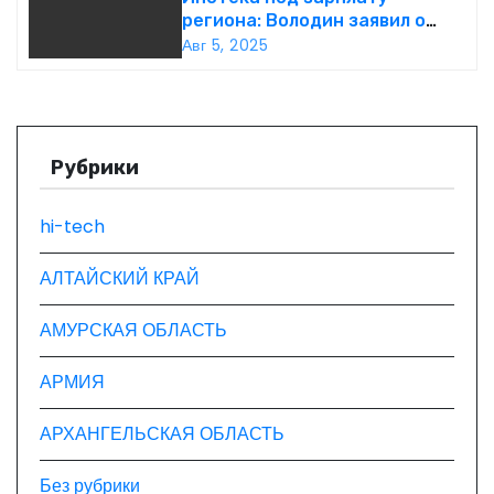
п
региона: Володин заявил о
планах дифференцировать
Авг 5, 2025
о
ставки по России
з
а
Рубрики
п
hi-tech
и
АЛТАЙСКИЙ КРАЙ
с
АМУРСКАЯ ОБЛАСТЬ
я
АРМИЯ
м
АРХАНГЕЛЬСКАЯ ОБЛАСТЬ
Без рубрики