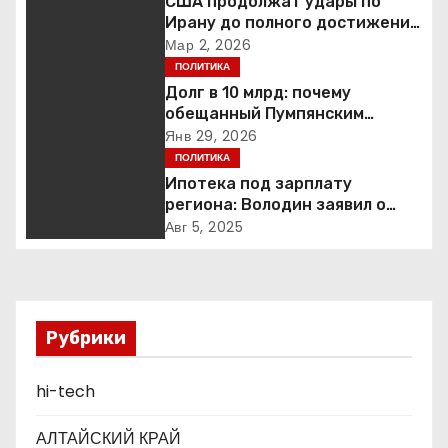
США продолжат удары по
ц
Ирану до полного достижения
целей — Трамп
Мар 2, 2026
и
ПОЛИТИКА
Долг в 10 млрд: почему
я
обещанный Пумпянским
научный центр в
Янв 29, 2026
п
Екатеринбурге так и не
ПОЛИТИКА
построен
Ипотека под зарплату
о
региона: Володин заявил о
планах дифференцировать
Авг 5, 2025
з
ставки по России
а
п
Рубрики
и
hi-tech
с
АЛТАЙСКИЙ КРАЙ