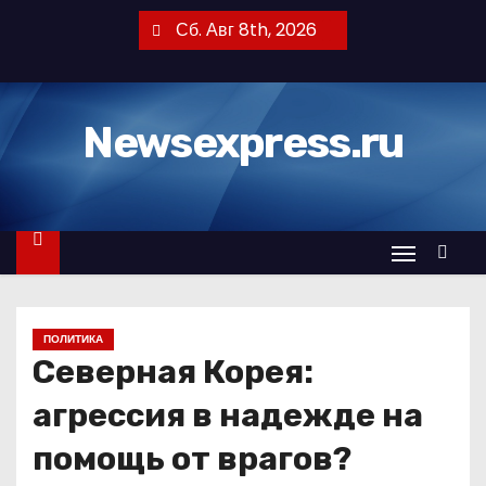
П
Сб. Авг 8th, 2026
е
р
е
Newsexpress.ru
й
т
и
к
с
о
д
ПОЛИТИКА
е
Северная Корея:
р
ж
агрессия в надежде на
и
помощь от врагов?
м