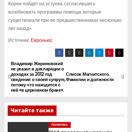
Кореи пойдёт на уступки, согласившись
возобновить программы помощи, которые
существовали при ее предшественниках несколько
лет назад».
Источник:
Евроньюс
Владимир Жириновский
Н
не указал в декларации о
доходах за 2012 год
Список Магнитского.
а
сведения о своей супруге,
Фамилии и должности
потому что находится с
в
ней «в церковном браке».
и
Читайте также
г
ПОЛИТИКА
а