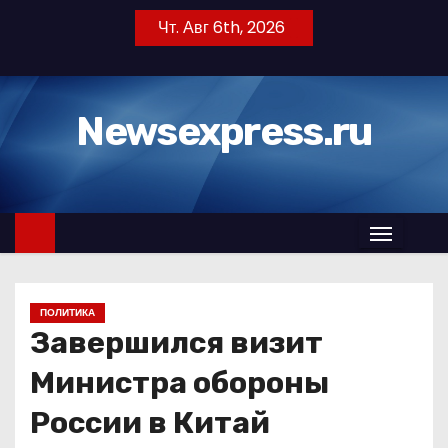
П
Чт. Авг 6th, 2026
е
р
е
Newsexpress.ru
й
т
и
к
с
о
д
ПОЛИТИКА
е
Завершился визит
р
ж
Министра обороны
и
России в Китай
м