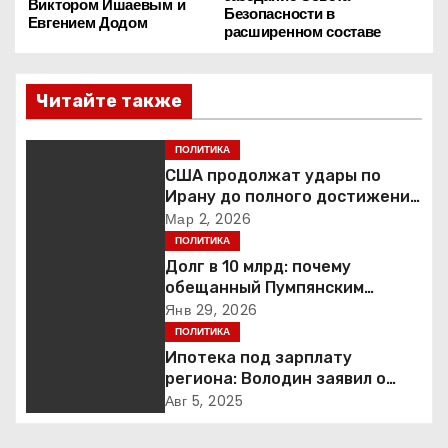
Виктором Ишаевым и
Безопасности в
а
Евгением Додом
расширенном составе
в
Читайте также
и
г
ПОЛИТИКА
США продолжат удары по
а
Ирану до полного достижения
целей — Трамп
Мар 2, 2026
ц
ПОЛИТИКА
Долг в 10 млрд: почему
и
обещанный Пумпянским
научный центр в
Янв 29, 2026
я
Екатеринбурге так и не
ПОЛИТИКА
построен
Ипотека под зарплату
п
региона: Володин заявил о
планах дифференцировать
о
Авг 5, 2025
ставки по России