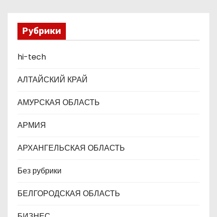
з
а
Рубрики
п
hi-tech
и
с
АЛТАЙСКИЙ КРАЙ
я
АМУРСКАЯ ОБЛАСТЬ
м
АРМИЯ
АРХАНГЕЛЬСКАЯ ОБЛАСТЬ
Без рубрики
БЕЛГОРОДСКАЯ ОБЛАСТЬ
БИЗНЕС