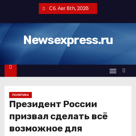
П
Сб. Авг 8th, 2026
е
р
е
Newsexpress.ru
й
т
и
к
с
о
д
ПОЛИТИКА
е
Президент России
р
ж
призвал сделать всё
и
возможное для
м