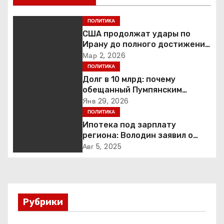
г
ПОЛИТИКА
а
США продолжат удары по
Ирану до полного достижения
ц
целей — Трамп
Мар 2, 2026
ПОЛИТИКА
и
Долг в 10 млрд: почему
обещанный Пумпянским
я
научный центр в
Янв 29, 2026
Екатеринбурге так и не
ПОЛИТИКА
п
построен
Ипотека под зарплату
региона: Володин заявил о
о
планах дифференцировать
Авг 5, 2025
ставки по России
з
а
п
Рубрики