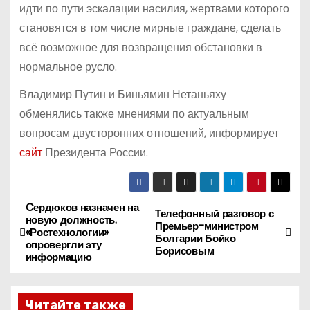
идти по пути эскалации насилия, жертвами которого
становятся в том числе мирные граждане, сделать
всё возможное для возвращения обстановки в
нормальное русло.
Владимир Путин и Биньямин Нетаньяху
обменялись также мнениями по актуальным
вопросам двусторонних отношений, информирует
сайт
Президента России.
Cердюков назначен на
Н
Телефонный разговор с
новую должность.
Премьер-министром
«Ростехнологии»
а
Болгарии Бойко
опровергли эту
Борисовым
информацию
в
и
Читайте также