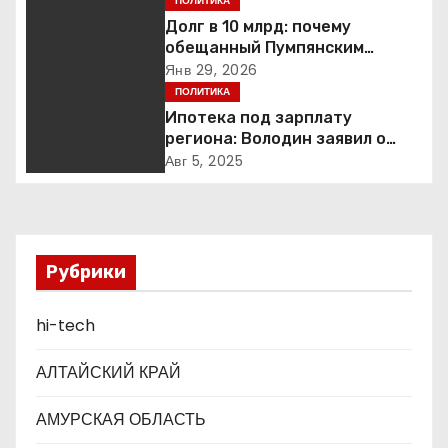
ПОЛИТИКА
п
Долг в 10 млрд: почему
обещанный Пумпянским
о
научный центр в
Янв 29, 2026
Екатеринбурге так и не
ПОЛИТИКА
з
построен
Ипотека под зарплату
а
региона: Володин заявил о
планах дифференцировать
Авг 5, 2025
п
ставки по России
и
с
Рубрики
я
hi-tech
м
АЛТАЙСКИЙ КРАЙ
АМУРСКАЯ ОБЛАСТЬ