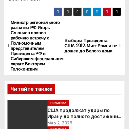
Министр регионального
Н
развития РФ Игорь
Слюняев провел
а
рабочую встречу с
Выборы Президента
Полномочным
США 2012. Митт Ромни не
в
представителем
дошел до Белого дома
Президента РФ в
Сибирском федеральном
и
округе Виктором
Толоконским
г
а
Читайте также
ц
ПОЛИТИКА
и
США продолжат удары по
Ирану до полного достижения
я
целей — Трамп
Мар 2, 2026