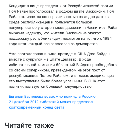
Кандидат в вице-президенты от Республиканской партии
Пол Райан проголосовал в родном штате Висконсин. Пол
Райан отличается консервативностью взглядов даже в
среде республиканцев и пользуется большой
популярностью у сторонников движения «Чаепитие». Райан
выразил надежду, что жители Висконсина окажут
поддержку республиканцам, несмотря на то, что с 1984
года штат каждый раз голосовал за демократов.
Уже проголосовал и вице-президент США Джо Байден
вместе с супругой – в штате Делавэр. В ходе
избирательной кампании 69-летний Байден провёл дебаты
со своим соперником, претендентом на этот пост от
республиканцев Полом Райаном, и в глазах американцев
его выступление было более успешным. В США этот
политик пользуется большой популярностью.
Навигация
Евгения Васильева возможно покинула Россию
21 декабря 2012 тибетский монах предсказал
по
кратковременный конец света
записям
Читайте также