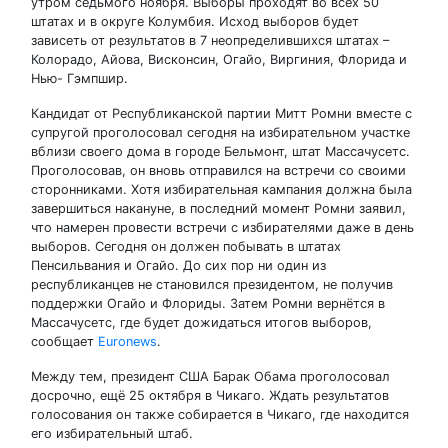
утром седьмого ноября. Выборы проходят во всех 50
штатах и в округе Колумбия. Исход выборов будет
зависеть от результатов в 7 неопределившихся штатах –
Колорадо, Айова, Висконсин, Огайо, Виргиния, Флорида и
Нью- Гэмпшир.
Кандидат от Республиканской партии Митт Ромни вместе с
супругой проголосовал сегодня на избирательном участке
вблизи своего дома в городе Бельмонт, штат Массачусетс.
Проголосовав, он вновь отправился на встречи со своими
сторонниками. Хотя избирательная кампания должна была
завершиться накануне, в последний момент Ромни заявил,
что намерен провести встречи с избирателями даже в день
выборов. Сегодня он должен побывать в штатах
Пенсильвания и Огайо. До сих пор ни один из
республиканцев не становился президентом, не получив
поддержки Огайо и Флориды. Затем Ромни вернётся в
Массачусетс, где будет дожидаться итогов выборов,
сообщает
Euronews
.
Между тем, президент США Барак Обама проголосовал
досрочно, ещё 25 октября в Чикаго. Ждать результатов
голосования он также собирается в Чикаго, где находится
его избирательный штаб.