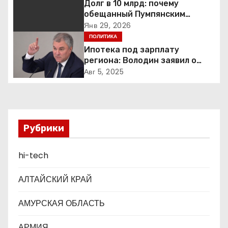
Долг в 10 млрд: почему
обещанный Пумпянским
и
научный центр в
Янв 29, 2026
Екатеринбурге так и не
ПОЛИТИКА
я
построен
Ипотека под зарплату
п
региона: Володин заявил о
планах дифференцировать
Авг 5, 2025
о
ставки по России
з
а
Рубрики
п
hi-tech
и
АЛТАЙСКИЙ КРАЙ
с
АМУРСКАЯ ОБЛАСТЬ
я
АРМИЯ