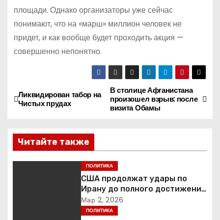
площади. Однако организаторы уже сейчас
понимают, что на «марш» миллион человек не
придет, и как вообще будет проходить акция —
совершенно непонятно.
В столице Афганистана
Н
Ликвидирован табор на
произошел взрыв: после
Чистых прудах
визита Обамы
а
в
Читайте также
и
ПОЛИТИКА
г
США продолжат удары по
Ирану до полного достижения
а
целей — Трамп
Мар 2, 2026
ПОЛИТИКА
ц