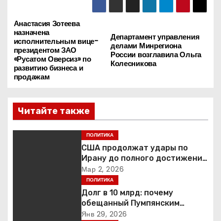
Анастасия Зотеева
Н
назначена
Департамент управления
исполнительным вице-
а
делами Минрегиона
президентом ЗАО
России возглавила Ольга
«Русатом Оверсиз» по
Колесникова
в
развитию бизнеса и
продажам
и
г
Читайте также
а
ПОЛИТИКА
США продолжат удары по
ц
Ирану до полного достижения
целей — Трамп
Мар 2, 2026
и
ПОЛИТИКА
я
Долг в 10 млрд: почему
обещанный Пумпянским
п
научный центр в
Янв 29, 2026