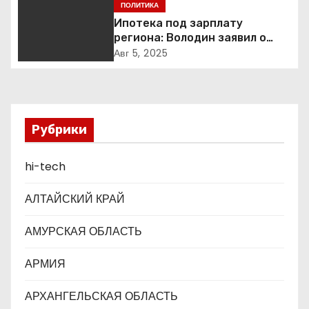
Екатеринбурге так и не
ПОЛИТИКА
о
построен
Ипотека под зарплату
региона: Володин заявил о
з
планах дифференцировать
Авг 5, 2025
ставки по России
а
п
Рубрики
и
с
hi-tech
я
АЛТАЙСКИЙ КРАЙ
м
АМУРСКАЯ ОБЛАСТЬ
АРМИЯ
АРХАНГЕЛЬСКАЯ ОБЛАСТЬ