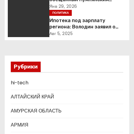
и
научный центр в
Янв 29, 2026
Екатеринбурге так и не
ПОЛИТИКА
я
построен
Ипотека под зарплату
п
региона: Володин заявил о
планах дифференцировать
Авг 5, 2025
о
ставки по России
з
а
Рубрики
п
hi-tech
и
АЛТАЙСКИЙ КРАЙ
с
АМУРСКАЯ ОБЛАСТЬ
я
АРМИЯ
м