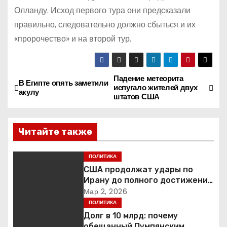
Олланду. Исход первого тура они предсказали
правильно, следовательно должно сбыться и их
«пророчество» и на второй тур.
Падение метеорита
Н
В Египте опять заметили
испугало жителей двух
акулу
штатов США
а
в
Читайте также
и
ПОЛИТИКА
г
США продолжат удары по
Ирану до полного достижения
а
целей — Трамп
Мар 2, 2026
ПОЛИТИКА
ц
Долг в 10 млрд: почему
обещанный Пумпянским