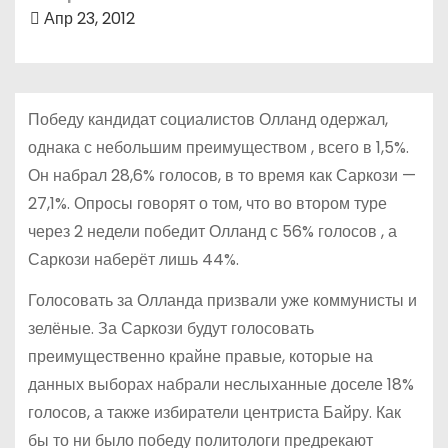
о
Апр 23, 2012
м
у
Победу кандидат социалистов Олланд одержал,
однака с небольшим преимуществом , всего в 1,5%.
Он набрал 28,6% голосов, в то время как Саркози —
27,1%. Опросы говорят о том, что во втором туре
через 2 недели победит Олланд с 56% голосов , а
Саркози наберёт лишь 44%.
Голосовать за Олланда призвали уже коммунисты и
зелёные. За Саркози будут голосовать
преимущественно крайне правые, которые на
данных выборах набрали неслыханные доселе 18%
голосов, а также избиратели центриста Байру. Как
бы то ни было победу политологи предрекают