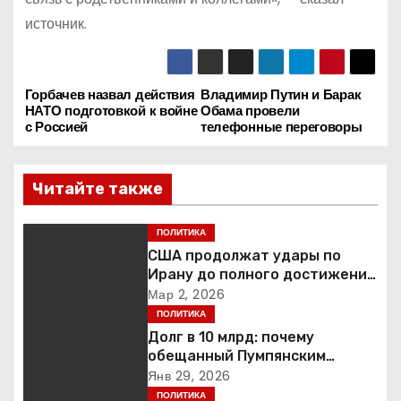
источник.
Горбачев назвал действия
Владимир Путин и Барак
Н
НАТО подготовкой к войне
Обама провели
с Россией
телефонные переговоры
а
в
Читайте также
и
ПОЛИТИКА
г
США продолжат удары по
Ирану до полного достижения
а
целей — Трамп
Мар 2, 2026
ПОЛИТИКА
ц
Долг в 10 млрд: почему
обещанный Пумпянским
и
научный центр в
Янв 29, 2026
Екатеринбурге так и не
ПОЛИТИКА