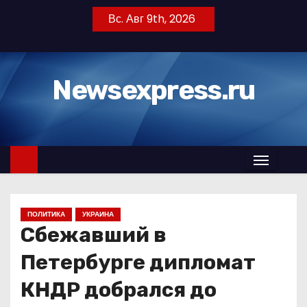
П
Вс. Авг 9th, 2026
е
р
е
Newsexpress.ru
й
т
и
к
с
о
д
ПОЛИТИКА
УКРАИНА
е
Сбежавший в
р
ж
Петербурге дипломат
и
КНДР добрался до
м