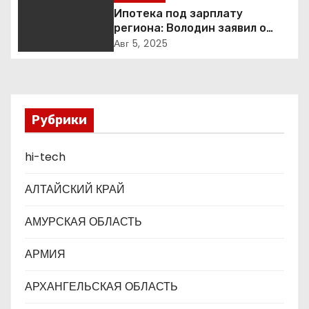
я
построен
Ипотека под зарплату
п
региона: Володин заявил о
планах дифференцировать
Авг 5, 2025
о
ставки по России
з
а
Рубрики
п
hi-tech
и
АЛТАЙСКИЙ КРАЙ
с
АМУРСКАЯ ОБЛАСТЬ
я
АРМИЯ
м
АРХАНГЕЛЬСКАЯ ОБЛАСТЬ