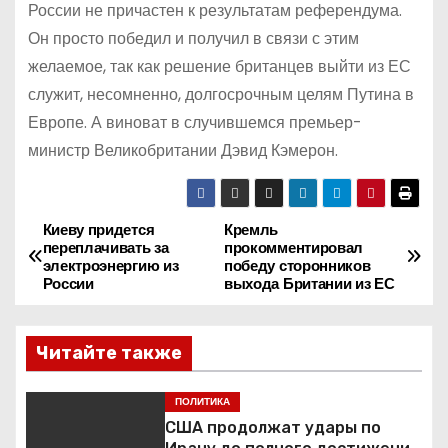
России не причастен к результатам референдума.
Он просто победил и получил в связи с этим
желаемое, так как решение британцев выйти из ЕС
служит, несомненно, долгосрочным целям Путина в
Европе. А виноват в случившемся премьер-
министр Великобритании Дэвид Кэмерон.
Киеву придется
Кремль
Н
переплачивать за
прокомментировал
электроэнергию из
победу сторонников
а
России
выхода Британии из ЕС
в
Читайте также
и
г
ПОЛИТИКА
США продолжат удары по