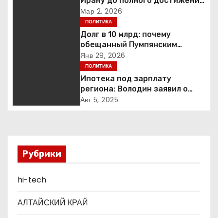
а
Ирану до полного достижения
целей — Трамп
Мар 2, 2026
ц
ПОЛИТИКА
Долг в 10 млрд: почему
и
обещанный Пумпянским
научный центр в
Янв 29, 2026
я
Екатеринбурге так и не
ПОЛИТИКА
построен
Ипотека под зарплату
п
региона: Володин заявил о
планах дифференцировать
о
Авг 5, 2025
ставки по России
з
а
Рубрики
п
hi-tech
и
с
АЛТАЙСКИЙ КРАЙ