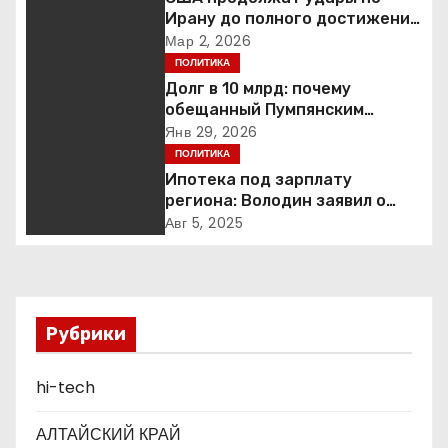
а
Ирану до полного достижения
целей — Трамп
Мар 2, 2026
ц
ПОЛИТИКА
Долг в 10 млрд: почему
и
обещанный Пумпянским
научный центр в
Янв 29, 2026
я
Екатеринбурге так и не
ПОЛИТИКА
построен
Ипотека под зарплату
п
региона: Володин заявил о
планах дифференцировать
о
Авг 5, 2025
ставки по России
з
а
Рубрики
п
hi-tech
и
с
АЛТАЙСКИЙ КРАЙ