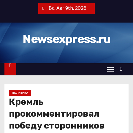
П
Вс. Авг 9th, 2026
е
р
е
Newsexpress.ru
й
т
и
к
с
о
д
ПОЛИТИКА
е
Кремль
р
ж
прокомментировал
и
победу сторонников
м