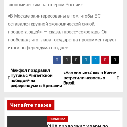
экономическим партнером России».
«В Москве заинтересованы в том, чтобы ЕС
оставался крупной экономической силой,
процветающей», — сказал пресс-секретарь. Он
пообещал, что глава государства прокомментирует
итоги референдума позднее.​
Макфол поздравил
Н
«Нас сольют»: как в Киеве
Путина с «гигантской
встретили новость о
победой» на
а
Brexit
референдуме в Британии
в
Читайте также
и
г
ПОЛИТИКА
США продолжат удары по