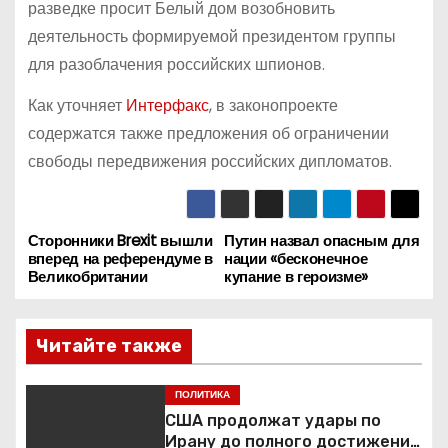
разведке просит Белый дом возобновить
деятельность формируемой президентом группы
для разоблачения российских шпионов.
Как уточняет
Интерфакс
, в законопроекте
содержатся также предложения об ограничении
свободы передвижения российских дипломатов.
Сторонники Brexit вышли
Путин назвал опасным для
Н
вперед на референдуме в
нации «бесконечное
Великобритании
купание в героизме»
а
в
Читайте также
и
ПОЛИТИКА
г
США продолжат удары по
Ирану до полного достижения