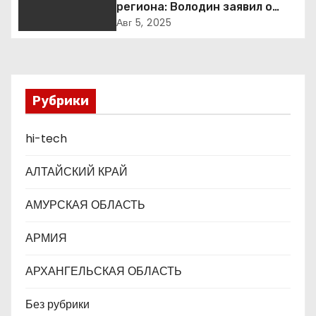
п
региона: Володин заявил о
планах дифференцировать
Авг 5, 2025
о
ставки по России
з
а
Рубрики
п
hi-tech
и
АЛТАЙСКИЙ КРАЙ
с
АМУРСКАЯ ОБЛАСТЬ
я
АРМИЯ
м
АРХАНГЕЛЬСКАЯ ОБЛАСТЬ
Без рубрики