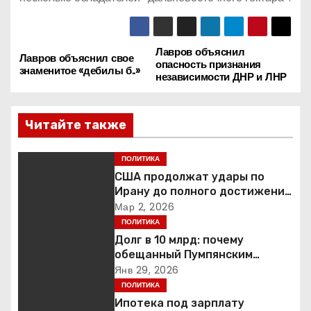
Лавров объяснил
Н
Лавров объяснил свое
опасность признания
знаменитое «дебилы б..»
независимости ДНР и ЛНР
а
в
Читайте также
и
ПОЛИТИКА
г
США продолжат удары по
Ирану до полного достижения
а
целей — Трамп
Мар 2, 2026
ПОЛИТИКА
ц
Долг в 10 млрд: почему
обещанный Пумпянским
и
научный центр в
Янв 29, 2026
Екатеринбурге так и не
ПОЛИТИКА
я
построен
Ипотека под зарплату