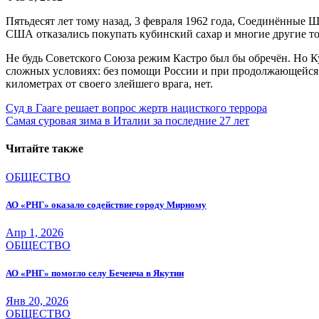
Пятьдесят лет тому назад, 3 февраля 1962 года, Соединённые
США отказались покупать кубинский сахар и многие другие то
Не будь Советского Союза режим Кастро был бы обречён. Но 
сложных условиях: без помощи России и при продолжающейся а
километрах от своего злейшего врага, нет.
Навигация
Суд в Гааге решает вопрос жертв нацисткого террора
Самая суровая зима в Италии за последние 27 лет
по
записям
Читайте также
ОБЩЕСТВО
АО «РНГ» оказало содействие городу Мирному
Апр 1, 2026
ОБЩЕСТВО
АО «РНГ» помогло селу Беченча в Якутии
Янв 20, 2026
ОБЩЕСТВО