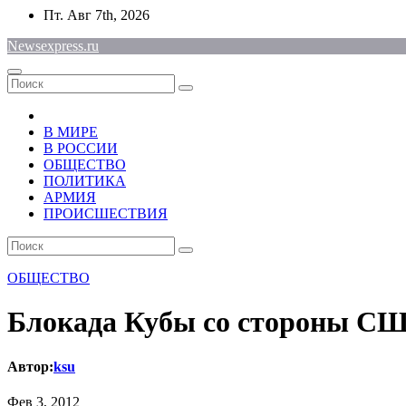
Перейти
Пт. Авг 7th, 2026
к
Newsexpress.ru
содержимому
В МИРЕ
В РОССИИ
ОБЩЕСТВО
ПОЛИТИКА
АРМИЯ
ПРОИСШЕСТВИЯ
ОБЩЕСТВО
Блокада Кубы со стороны С
Автор:
ksu
Фев 3, 2012