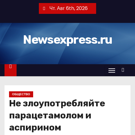
П
Чт. Авг 6th, 2026
е
р
е
Newsexpress.ru
й
т
и
к
с
о
д
ОБЩЕСТВО
е
Не злоупотребляйте
р
ж
парацетамолом и
и
аспирином
м