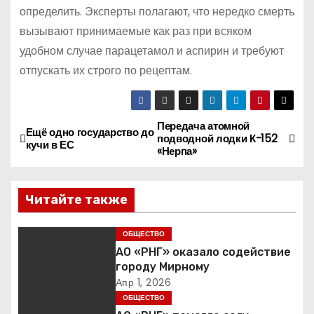
определить. Эксперты полагают, что нередко смерть
вызывают принимаемые как раз при всяком
удобном случае парацетамол и аспирин и требуют
отпускать их строго по рецептам.
Передача атомной
Н
Ещё одно государство до
подводной лодки К-152
кучи в ЕС
«Нерпа»
а
в
Читайте также
и
ОБЩЕСТВО
г
АО «РНГ» оказало содействие
городу Мирному
а
Апр 1, 2026
ОБЩЕСТВО
ц