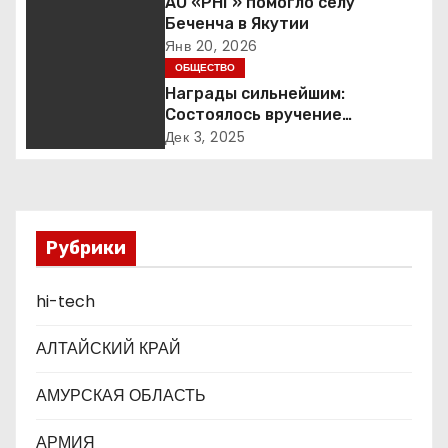
АО «РНГ» помогло селу
Беченча в Якутии
и
Янв 20, 2026
ОБЩЕСТВО
я
Награды сильнейшим:
п
Состоялось вручение
международной премии Best
Дек 3, 2025
о
Business Awards
з
а
Рубрики
п
hi-tech
и
АЛТАЙСКИЙ КРАЙ
с
АМУРСКАЯ ОБЛАСТЬ
я
АРМИЯ