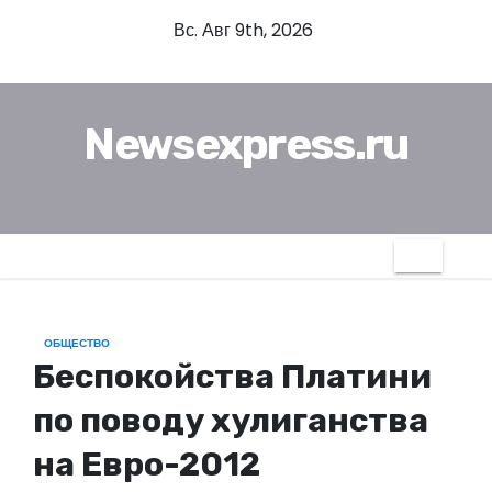
П
Вс. Авг 9th, 2026
е
р
е
Newsexpress.ru
й
т
и
к
с
о
д
ОБЩЕСТВО
е
Беспокойства Платини
р
ж
по поводу хулиганства
и
на Евро-2012
м