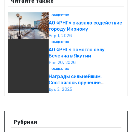
Читайте также
и
ОБЩЕСТВО
г
АО «РНГ» оказало содействие
городу Мирному
а
Апр 1, 2026
ОБЩЕСТВО
ц
АО «РНГ» помогло селу
Беченча в Якутии
и
Янв 20, 2026
ОБЩЕСТВО
я
Награды сильнейшим:
п
Состоялось вручение
международной премии Best
Дек 3, 2025
о
Business Awards
з
а
Рубрики