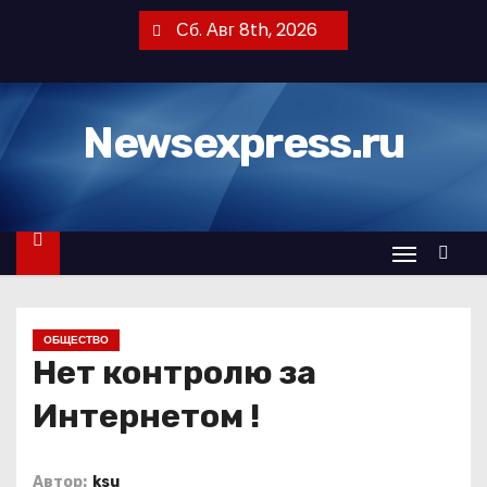
П
Сб. Авг 8th, 2026
е
р
е
Newsexpress.ru
й
т
и
к
с
о
д
ОБЩЕСТВО
е
Нет контролю за
р
ж
Интернетом !
и
м
Автор:
ksu