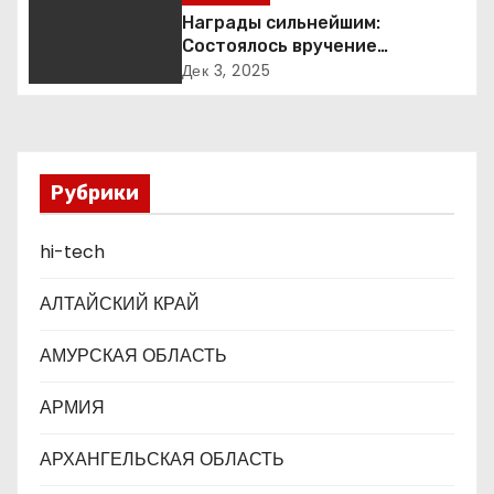
я
Награды сильнейшим:
Состоялось вручение
п
международной премии Best
Дек 3, 2025
Business Awards
о
з
Рубрики
а
п
hi-tech
и
АЛТАЙСКИЙ КРАЙ
с
АМУРСКАЯ ОБЛАСТЬ
я
АРМИЯ
м
АРХАНГЕЛЬСКАЯ ОБЛАСТЬ