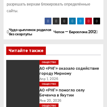
разрешать верхам блокировать определённые
сайты.
Чудо цыпленок родился
Н
Челси — Барселона 2012
без скорлупы
а
Читайте также
в
и
ОБЩЕСТВО
АО «РНГ» оказало содействие
г
городу Мирному
Апр 1, 2026
а
ОБЩЕСТВО
АО «РНГ» помогло селу
ц
Беченча в Якутии
Янв 20, 2026
и
ОБЩЕСТВО