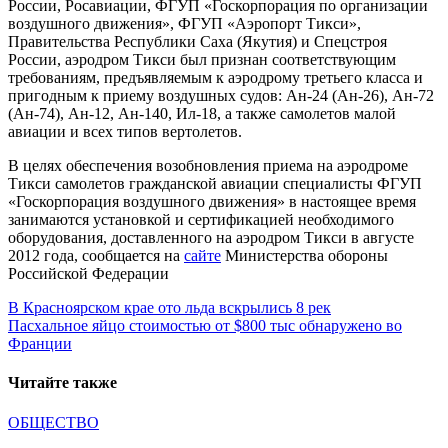
России, Росавиации, ФГУП «Госкорпорация по организации
воздушного движения», ФГУП «Аэропорт Тикси»,
Правительства Республики Саха (Якутия) и Спецстроя
России, аэродром Тикси был признан соответствующим
требованиям, предъявляемым к аэродрому третьего класса и
пригодным к приему воздушных судов: Ан-24 (Ан-26), Ан-72
(Ан-74), Ан-12, Ан-140, Ил-18, а также самолетов малой
авиации и всех типов вертолетов.
В целях обеспечения возобновления приема на аэродроме
Тикси самолетов гражданской авиации специалисты ФГУП
«Госкорпорация воздушного движения» в настоящее время
занимаются установкой и сертификацией необходимого
оборудования, доставленного на аэродром Тикси в августе
2012 года, сообщается на
сайте
Министерства обороны
Российской Федерации
Навигация
В Красноярском крае ото льда вскрылись 8 рек
Пасхальное яйцо стоимостью от $800 тыс обнаружено во
по
Франции
записям
Читайте также
ОБЩЕСТВО