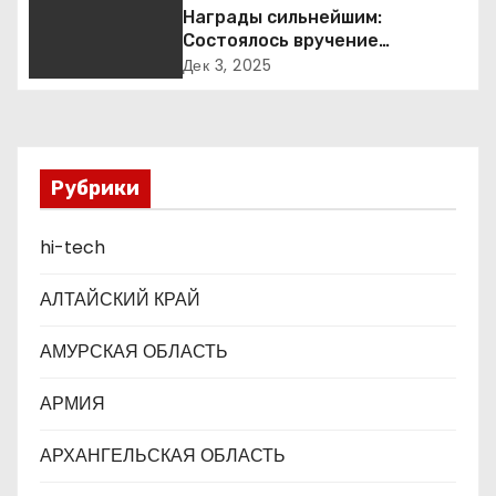
Награды сильнейшим:
п
Состоялось вручение
международной премии Best
о
Дек 3, 2025
Business Awards
з
а
Рубрики
п
hi-tech
и
с
АЛТАЙСКИЙ КРАЙ
я
АМУРСКАЯ ОБЛАСТЬ
м
АРМИЯ
АРХАНГЕЛЬСКАЯ ОБЛАСТЬ