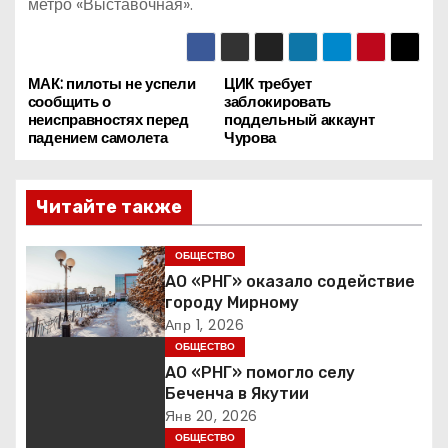
метро «Выставочная».
МАК: пилоты не успели
ЦИК требует
Н
сообщить о
заблокировать
неисправностях перед
поддельный аккаунт
а
падением самолета
Чурова
в
Читайте также
и
г
ОБЩЕСТВО
АО «РНГ» оказало содействие
а
городу Мирному
Апр 1, 2026
ц
ОБЩЕСТВО
АО «РНГ» помогло селу
и
Беченча в Якутии
Янв 20, 2026
я
ОБЩЕСТВО