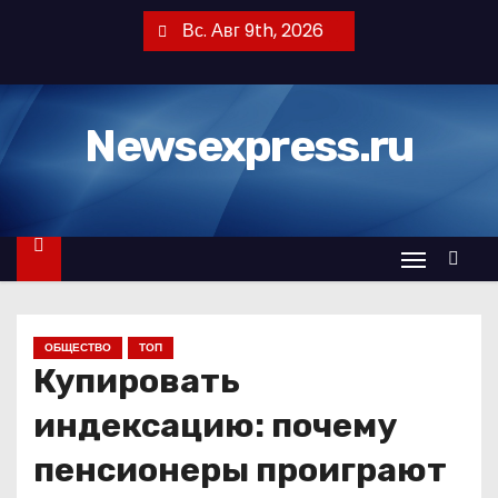
П
Вс. Авг 9th, 2026
е
р
е
Newsexpress.ru
й
т
и
к
с
о
д
ОБЩЕСТВО
ТОП
е
Купировать
р
ж
индексацию: почему
и
пенсионеры проиграют
м