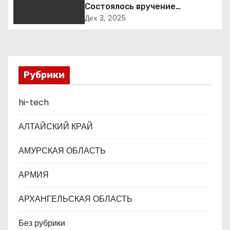
п
Состоялось вручение
международной премии Best
Дек 3, 2025
о
Business Awards
з
а
Рубрики
п
hi-tech
и
АЛТАЙСКИЙ КРАЙ
с
АМУРСКАЯ ОБЛАСТЬ
я
АРМИЯ
м
АРХАНГЕЛЬСКАЯ ОБЛАСТЬ
Без рубрики