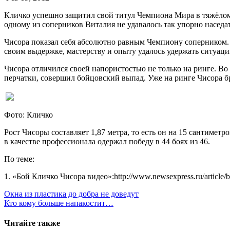
Кличко успешно защитил свой титул Чемпиона Мира в тяжёлом 
одному из соперников Виталия не удавалось так упорно наседат
Чисора показал себя абсолютно равным Чемпиону соперником
своим выдержке, мастерству и опыту удалось удержать ситуац
Чисора отличился своей напористостью не только на ринге. В
перчатки, совершил бойцовский выпад. Уже на ринге Чисора бр
Фото: Кличко
Рост Чисоры составляет 1,87 метра, то есть он на 15 сантиме
в качестве профессионала одержал победу в 44 боях из 46.
По теме:
1. «Бой Кличко Чисора видео»:http://www.newsexpress.ru/article/bo
Навигация
Окна из пластика до добра не доведут
Кто кому больше напакостит…
по
записям
Читайте также