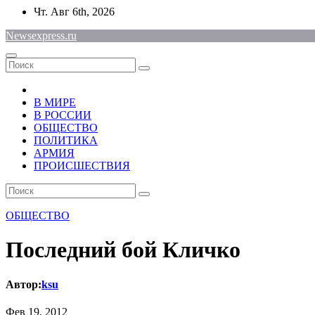
Перейти
Чт. Авг 6th, 2026
к
Newsexpress.ru
содержимому
В МИРЕ
В РОССИИ
ОБЩЕСТВО
ПОЛИТИКА
АРМИЯ
ПРОИСШЕСТВИЯ
ОБЩЕСТВО
Последний бой Кличко
Автор:
ksu
Фев 19, 2012