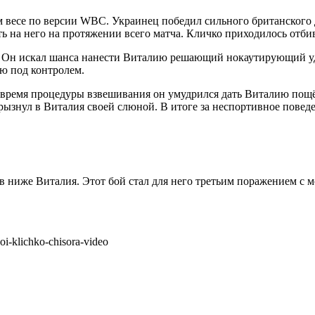
весе по версии WBC. Украинец победил сильного британского д
ь на него на протяжении всего матча. Кличко приходилось отбив
. Он искал шанса нанести Виталию решающий нокаутирующий уд
ию под контролем.
о время процедуры взвешивания он умудрился дать Виталию пощ
ызнул в Виталия своей слюной. В итоге за неспортивное поведе
тров ниже Виталия. Этот бой стал для него третьим поражением 
i-klichko-chisora-video