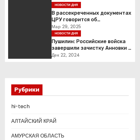
НОВОСТИ ДНЯ
и
В рассекреченных документах
ЦРУ говорится об
я
«обнаружении» Ковчега
Мар 29, 2025
Завета
НОВОСТИ ДНЯ
п
Пушилин: Российские войска
завершили зачистку Анновки в
о
ДНР
Дек 22, 2024
з
а
п
Рубрики
и
hi-tech
с
АЛТАЙСКИЙ КРАЙ
я
АМУРСКАЯ ОБЛАСТЬ