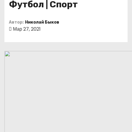
Футбол | Спорт
о
м
у
Автор:
Николай Быков
Мар 27, 2021