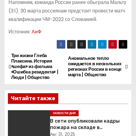
Напомним, команда России ранее обыграла Мальту
(3:1). 30 марта россиянам предстоит провести матч
квалификации ЧМ-2022 со Словакией.
Источник:
АиФ
Три жизни Глеба
Н
Аномальное тепло
Плаксина. История
ожидается в нескольких
«шефа» из фильма
а
регионах России в конце
«Ошибка резидента» |
марта | Общество
Люди | Общество
в
и
Читайте также
г
НОВОСТИ ДНЯ
а
В сети опубликовали кадры
пожара на складе в
ц
подмосковной Балашихе
Авг 31, 2025