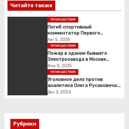
в
Читайте также
и
ПРОИСШЕСТВИЯ
г
Погиб спортивный
комментатор Первого
а
Александр Гришин
Авг 5, 2025
ПРОИСШЕСТВИЯ
ц
Пожар в здании бывшего
Электрозавода в Москве
и
успешно ликвидирован
Фев 9, 2025
ПРОИСШЕСТВИЯ
я
Уголовное дело против
п
аналитика Олега Русаковича:
обвинения, вымогательство и
Дек 3, 2024
о
неожиданные повороты
з
а
Рубрики