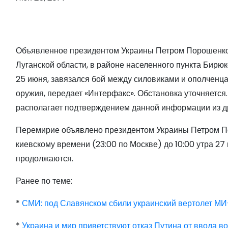
о
м
у
Объявленное президентом Украины Петром Порошенко 
Луганской области, в районе населенного пункта Бирюко
25 июня, завязался бой между силовиками и ополченца
оружия, передает «Интерфакс». Обстановка уточняется
располагает подтверждением данной информации из др
Перемирие объявлено президентом Украины Петром Пор
киевскому времени (23:00 по Москве) до 10:00 утра 2
продолжаются.
Ранее по теме:
*
СМИ: под Славянском сбили украинский вертолет МИ-
*
Украина и мир приветствуют отказ Путина от ввода в