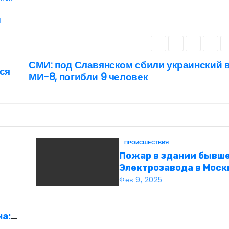
я
СМИ: под Славянском сбили украинский 
ся
МИ-8, погибли 9 человек
ПРОИСШЕСТВИЯ
Пожар в здании бывш
Электрозавода в Моск
успешно ликвидирова
Фев 9, 2025
ча:
о и