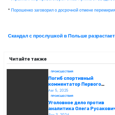
*
Порошенко заговорил о досрочной отмене перемири
Н
Скандал с прослушкой в Польше разрастает
а
в
Читайте также
и
ПРОИСШЕСТВИЯ
г
Погиб спортивный
комментатор Первого
а
Александр Гришин
Авг 5, 2025
ПРОИСШЕСТВИЯ
ц
Уголовное дело против
и
аналитика Олега Русакови
обвинения, вымогательств
Дек 3, 2024