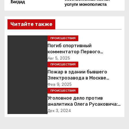
а
Багдад
услуги монополиста
в
Читайте также
и
г
ПРОИСШЕСТВИЯ
Погиб спортивный
а
комментатор Первого
Александр Гришин
Авг 5, 2025
ц
ПРОИСШЕСТВИЯ
Пожар в здании бывшего
и
Электрозавода в Москве
успешно ликвидирован
Фев 9, 2025
я
ПРОИСШЕСТВИЯ
Уголовное дело против
п
аналитика Олега Русаковича:
обвинения, вымогательство и
о
Дек 3, 2024
неожиданные повороты
з