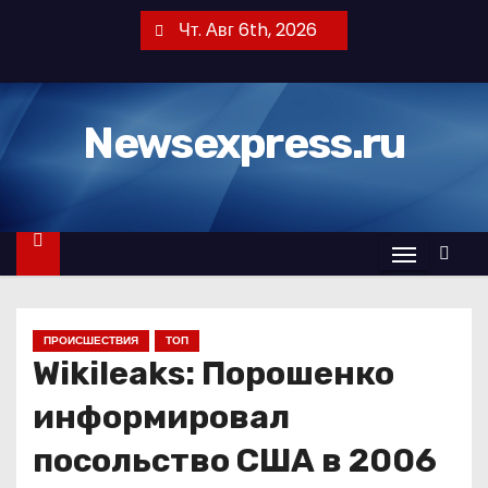
П
Чт. Авг 6th, 2026
е
р
е
Newsexpress.ru
й
т
и
к
с
о
д
ПРОИСШЕСТВИЯ
ТОП
е
Wikileaks: Порошенко
р
ж
информировал
и
посольство США в 2006
м