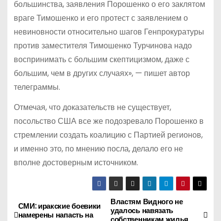
большинства, заявления Порошенко о его заклятом
враге Тимошенко и его протест с заявлением о
невиновности относительно шагов Генпрокуратуры
против заместителя Тимошенко Турчинова надо
воспринимать с большим скептицизмом, даже с
большим, чем в других случаях», — пишет автор
телеграммы.
Отмечая, что доказательств не существует,
посольство США все же подозревало Порошенко в
стремлении создать коалицию с Партией регионов,
и именно это, по мнению посла, делало его не
вполне достоверным источником.
Властям Видного не
Н
СМИ: иракские боевики
удалось навязать
намерены напасть на
собственникам жилья