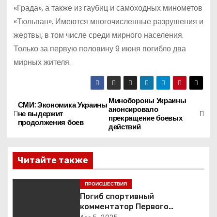
«Града», а также из гаубиц и самоходных минометов
«Тюльпан». Имеются многочисленные разрушения и
жертвы, в том числе среди мирного населения.
Только за первую половину 9 июня погибло два
мирных жителя.
Минобороны Украины
Н
СМИ: Экономика Украины
анонсировало
не выдержит
прекращение боевых
а
продолжения боев
действий
в
Читайте также
и
г
ПРОИСШЕСТВИЯ
Погиб спортивный
а
комментатор Первого
Александр Гришин