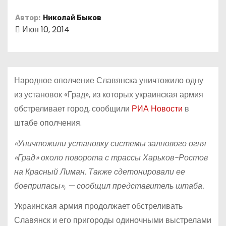
о
Автор:
Николай Быков
м
Июн 10, 2014
у
Народное ополчение Славянска уничтожило одну
из установок «Град», из которых украинская армия
обстреливает город, сообщили
РИА Новости
в
штабе ополчения.
«Уничтожили установку системы залпового огня
«Град» около поворота с трассы Харьков-Ростов
на Красный Лиман. Также сдетонировали ее
боеприпасы», — сообщил представитель штаба.
Украинская армия продолжает обстреливать
Славянск и его пригороды одиночными выстрелами