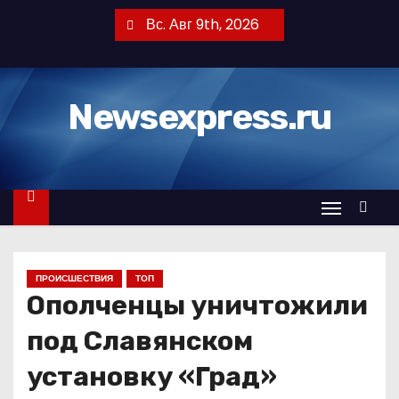
П
Вс. Авг 9th, 2026
е
р
е
Newsexpress.ru
й
т
и
к
с
о
д
ПРОИСШЕСТВИЯ
ТОП
е
Ополченцы уничтожили
р
ж
под Славянском
и
установку «Град»
м