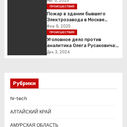
Авг 5, 2025
ц
ПРОИСШЕСТВИЯ
Пожар в здании бывшего
и
Электрозавода в Москве
успешно ликвидирован
Фев 9, 2025
я
ПРОИСШЕСТВИЯ
Уголовное дело против
п
аналитика Олега Русаковича:
обвинения, вымогательство и
о
Дек 3, 2024
неожиданные повороты
з
а
Рубрики
п
hi-tech
и
с
АЛТАЙСКИЙ КРАЙ
я
АМУРСКАЯ ОБЛАСТЬ