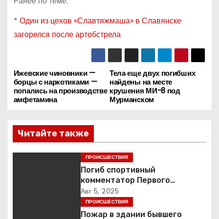
Ранее по теме:
*
Один из цехов «Славтяжмаша» в Славянске
загорелся после артобстрела
Ижевские чиновники —
Тела еще двух погибших
Н
борцы с наркотиками —
найдены на месте
попались на производстве
крушения МИ-8 под
а
амфетамина
Мурманском
в
Читайте также
и
г
ПРОИСШЕСТВИЯ
Погиб спортивный
а
комментатор Первого
Александр Гришин
Авг 5, 2025
ц
ПРОИСШЕСТВИЯ
Пожар в здании бывшего