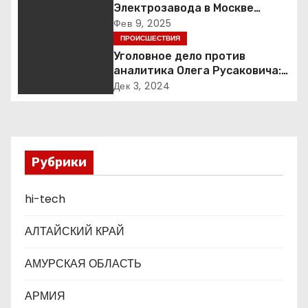
и
Электрозавода в Москве
успешно ликвидирован
Фев 9, 2025
я
ПРОИСШЕСТВИЯ
Уголовное дело против
п
аналитика Олега Русаковича:
обвинения, вымогательство и
о
Дек 3, 2024
неожиданные повороты
з
а
Рубрики
п
hi-tech
и
с
АЛТАЙСКИЙ КРАЙ
я
АМУРСКАЯ ОБЛАСТЬ
м
АРМИЯ