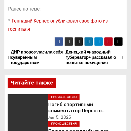
Ранее по теме:
*
Геннадий Кернес опубликовал свое фото из
госпиталя
ДНР провозгласила себя
Донецкий «народный
Н
суверенным
губернатор» рассказал о
государством
попытке похищения
а
в
Читайте также
и
ПРОИСШЕСТВИЯ
г
Погиб спортивный
комментатор Первого
а
Александр Гришин
Авг 5, 2025
ПРОИСШЕСТВИЯ
ц