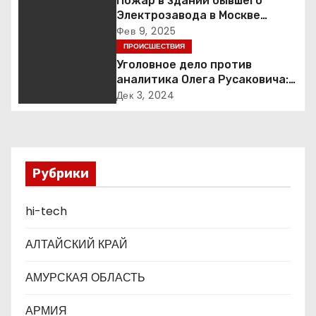
Пожар в здании бывшего
Электрозавода в Москве
и
успешно ликвидирован
Фев 9, 2025
ПРОИСШЕСТВИЯ
я
Уголовное дело против
п
аналитика Олега Русаковича:
обвинения, вымогательство и
Дек 3, 2024
о
неожиданные повороты
з
а
Рубрики
п
hi-tech
и
АЛТАЙСКИЙ КРАЙ
с
АМУРСКАЯ ОБЛАСТЬ
я
АРМИЯ