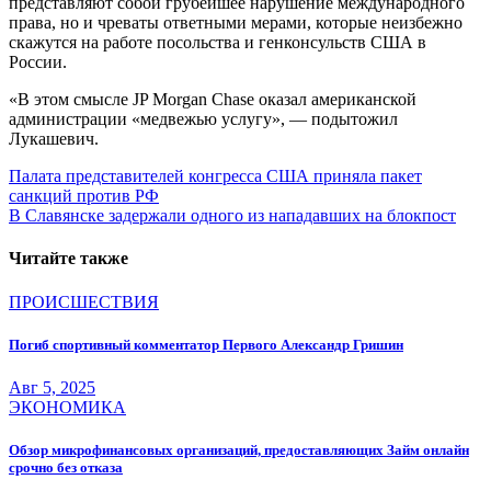
представляют собой грубейшее нарушение международного
права, но и чреваты ответными мерами, которые неизбежно
скажутся на работе посольства и генконсульств США в
России.
«В этом смысле JP Morgan Chase оказал американской
администрации «медвежью услугу», — подытожил
Лукашевич.
Навигация
Палата представителей конгресса США приняла пакет
санкций против РФ
по
В Славянске задержали одного из нападавших на блокпост
записям
Читайте также
ПРОИСШЕСТВИЯ
Погиб спортивный комментатор Первого Александр Гришин
Авг 5, 2025
ЭКОНОМИКА
Обзор микрофинансовых организаций, предоставляющих Займ онлайн
срочно без отказа