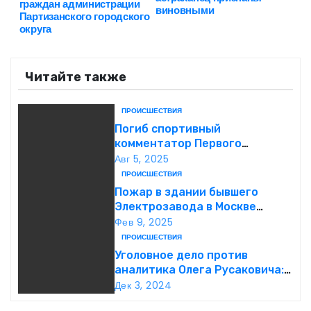
в
граждан администрации
виновными
Партизанского городского
округа
и
г
Читайте также
а
ПРОИСШЕСТВИЯ
ц
Погиб спортивный
комментатор Первого
и
Александр Гришин
Авг 5, 2025
ПРОИСШЕСТВИЯ
я
Пожар в здании бывшего
п
Электрозавода в Москве
успешно ликвидирован
Фев 9, 2025
о
ПРОИСШЕСТВИЯ
Уголовное дело против
з
аналитика Олега Русаковича:
обвинения, вымогательство и
Дек 3, 2024
а
неожиданные повороты