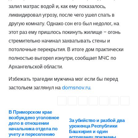
залил матрас водой и, как ему показалось,
ликвидировал угрозу, после чего ушел спать в
другую комнату. Однако сон его был недолог, на
этот раз ему пришлось покинуть жилище – огонь
стремительно начинал захватывать стены и
потолочные перекрытия. В итоге дом практически
полностью выгорел изнутри, сообщает МЧС по
Архангельской области.
Избежать трагедии мужчина мог если бы перед
застольем заглянул на
domsnov.ru
.
В Приморском крае
Н
возбуждено уголовное
За убийство и разбой два
дело в отношении
а
уроженца Республики
начальника отдела по
Башкирия и один
учету и переселению
астраханец признаны