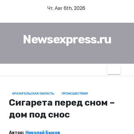
П
Чт. Авг 6th, 2026
е
р
е
Newsexpress.ru
й
т
и
к
с
о
д
АРХАНГЕЛЬСКАЯ ОБЛАСТЬ
ПРОИСШЕСТВИЯ
е
Сигарета перед сном –
р
ж
дом под снос
и
м
Автор:
Николай Быков