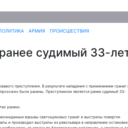
ПОЛИТИКА
АРМИЯ
ПРОИСШЕСТВИЯ
ранее судимый 33-ле
вавого преступления. В результате нападения с применением гранат 
 прохожих были ранены. Преступником является ранее судимый 33-
тво ранено.
 неожиданные взрывы светошумовых гранат и выстрелы повергли
аты и производил выстрелы из револьвера в направлении остановки,
 разбежались от страха по близлежащим магазинам, а некоторые д