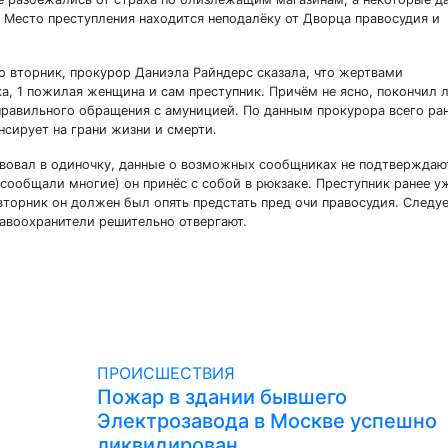
 Место преступления находится неподалёку от Дворца правосудия и
о вторник, прокурор Даниэла Райндерс сказала, что жертвами
а, 1 пожилая женщина и сам преступник. Причём не ясно, покончил 
правильного обращения с амуницией. По данным прокурора всего ра
нсирует на грани жизни и смерти.
вовал в одиночку, данные о возможных сообщниках не подтверждаю
к сообщали многие) он принёс с собой в рюкзаке. Преступник ранее у
вторник он должен был опять предстать пред очи правосудия. Следу
равоохранители решительно отвергают.
ПРОИСШЕСТВИЯ
Пожар в здании бывшего
Электрозавода в Москве успешно
ликвидирован