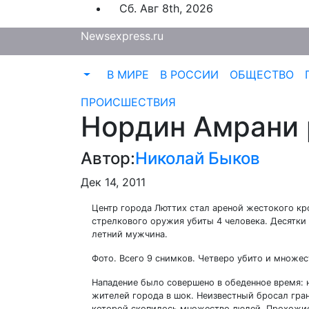
Перейти
Сб. Авг 8th, 2026
к
Newsexpress.ru
содержимому
В МИРЕ
В РОССИИ
ОБЩЕСТВО
ПРОИСШЕСТВИЯ
Нордин Амрани 
Автор:
Николай Быков
Дек 14, 2011
Центр города Люттих стал ареной жестокого кро
стрелкового оружия убиты 4 человека. Десятки
летний мужчина.
Фото. Всего 9 снимков. Четверо убито и множес
Нападение было совершено в обеденное время:
жителей города в шок. Неизвестный бросал гран
которой скопилось множество людей. Прохожие