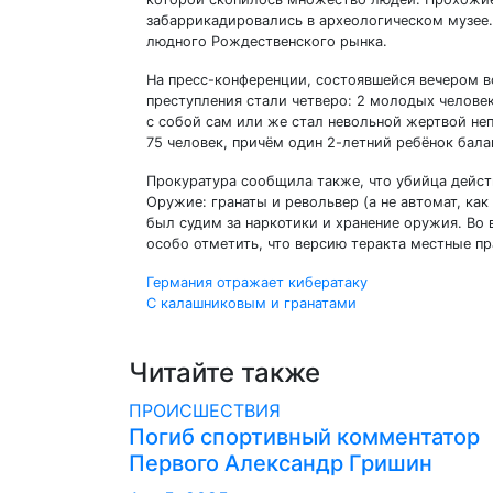
забаррикадировались в археологическом музее.
людного Рождественского рынка.
На пресс-конференции, состоявшейся вечером в
преступления стали четверо: 2 молодых человек
с собой сам или же стал невольной жертвой не
75 человек, причём один 2-летний ребёнок бала
Прокуратура сообщила также, что убийца дейст
Оружие: гранаты и револьвер (а не автомат, ка
был судим за наркотики и хранение оружия. Во 
особо отметить, что версию теракта местные п
Навигация
Германия отражает кибератаку
С калашниковым и гранатами
по
записям
Читайте также
ПРОИСШЕСТВИЯ
Погиб спортивный комментатор
Первого Александр Гришин