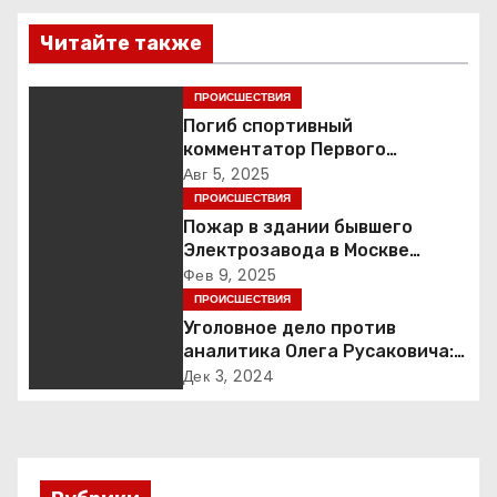
в
Читайте также
и
г
ПРОИСШЕСТВИЯ
Погиб спортивный
а
комментатор Первого
Александр Гришин
Авг 5, 2025
ц
ПРОИСШЕСТВИЯ
Пожар в здании бывшего
и
Электрозавода в Москве
успешно ликвидирован
Фев 9, 2025
я
ПРОИСШЕСТВИЯ
Уголовное дело против
п
аналитика Олега Русаковича:
обвинения, вымогательство и
о
Дек 3, 2024
неожиданные повороты
з
а