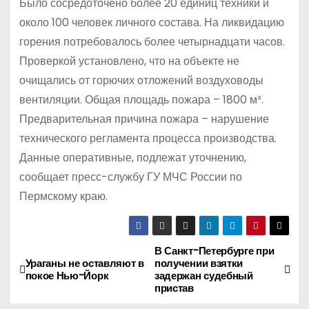
Было сосредоточено более 20 единиц техники и
около 100 человек личного состава. На ликвидацию
горения потребовалось более четырнадцати часов.
Проверкой установлено, что на объекте не
очищались от горючих отложений воздуховоды
вентиляции. Общая площадь пожара – 1800 м².
Предварительная причина пожара – нарушение
технического регламента процесса производства.
Данные оперативные, подлежат уточнению,
сообщает пресс-службу ГУ МЧС России по
Пермскому краю.
В Санкт-Петербурге при
Н
Ураганы не оставляют в
получении взятки
покое Нью-Йорк
задержан судебный
а
пристав