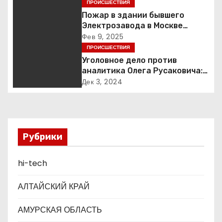
ПРОИСШЕСТВИЯ
ц
Пожар в здании бывшего
Электрозавода в Москве
и
успешно ликвидирован
Фев 9, 2025
ПРОИСШЕСТВИЯ
я
Уголовное дело против
п
аналитика Олега Русаковича:
обвинения, вымогательство и
Дек 3, 2024
о
неожиданные повороты
з
а
Рубрики
п
hi-tech
и
АЛТАЙСКИЙ КРАЙ
с
АМУРСКАЯ ОБЛАСТЬ
я