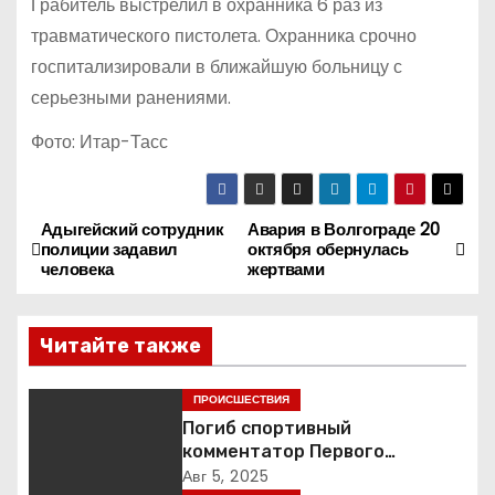
Грабитель выстрелил в охранника 6 раз из
травматического пистолета. Охранника срочно
госпитализировали в ближайшую больницу с
серьезными ранениями.
Фото: Итар-Тасс
Адыгейский сотрудник
Авария в Волгограде 20
Н
полиции задавил
октября обернулась
человека
жертвами
а
в
Читайте также
и
ПРОИСШЕСТВИЯ
г
Погиб спортивный
комментатор Первого
а
Александр Гришин
Авг 5, 2025