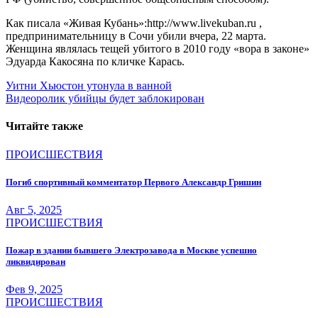
Как писала «Живая Кубань»:http://www.livekuban.ru ,
предпринимательницу в Сочи убили вчера, 22 марта.
Женщина являлась тещей убитого в 2010 году «вора в законе»
Эдуарда Какосяна по кличке Карась.
Навигация
Уитни Хьюстон утонула в ванной
Видеоролик убийцы будет заблокирован
по
записям
Читайте также
ПРОИСШЕСТВИЯ
Погиб спортивный комментатор Первого Александр Гришин
Авг 5, 2025
ПРОИСШЕСТВИЯ
Пожар в здании бывшего Электрозавода в Москве успешно
ликвидирован
Фев 9, 2025
ПРОИСШЕСТВИЯ