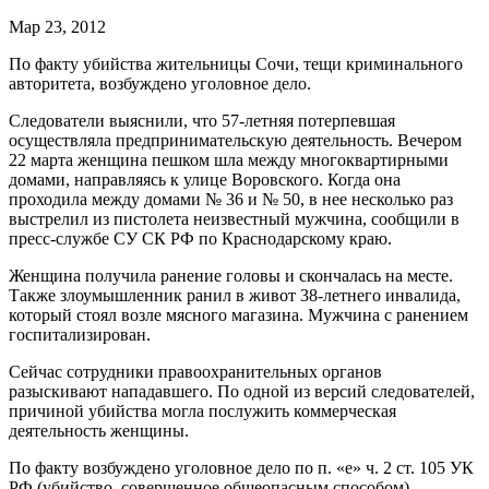
Мар 23, 2012
По факту убийства жительницы Сочи, тещи криминального
авторитета, возбуждено уголовное дело.
Следователи выяснили, что 57-летняя потерпевшая
осуществляла предпринимательскую деятельность. Вечером
22 марта женщина пешком шла между многоквартирными
домами, направляясь к улице Воровского. Когда она
проходила между домами № 36 и № 50, в нее несколько раз
выстрелил из пистолета неизвестный мужчина, сообщили в
пресс-службе СУ СК РФ по Краснодарскому краю.
Женщина получила ранение головы и скончалась на месте.
Также злоумышленник ранил в живот 38-летнего инвалида,
который стоял возле мясного магазина. Мужчина с ранением
госпитализирован.
Сейчас сотрудники правоохранительных органов
разыскивают нападавшего. По одной из версий следователей,
причиной убийства могла послужить коммерческая
деятельность женщины.
По факту возбуждено уголовное дело по п. «е» ч. 2 ст. 105 УК
РФ (убийство, совершенное общеопасным способом).