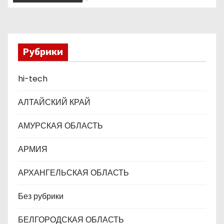
неожиданные повороты
о
з
Рубрики
а
п
hi-tech
и
АЛТАЙСКИЙ КРАЙ
с
АМУРСКАЯ ОБЛАСТЬ
я
АРМИЯ
м
АРХАНГЕЛЬСКАЯ ОБЛАСТЬ
Без рубрики
БЕЛГОРОДСКАЯ ОБЛАСТЬ