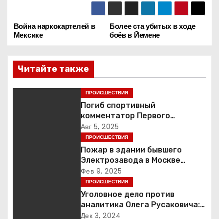
Война наркокартелей в
Более ста убитых в ходе
Н
Мексике
боёв в Йемене
а
Читайте также
в
и
ПРОИСШЕСТВИЯ
Погиб спортивный
г
комментатор Первого
Александр Гришин
Авг 5, 2025
а
ПРОИСШЕСТВИЯ
Пожар в здании бывшего
ц
Электрозавода в Москве
успешно ликвидирован
Фев 9, 2025
и
ПРОИСШЕСТВИЯ
я
Уголовное дело против
аналитика Олега Русаковича:
п
обвинения, вымогательство и
Дек 3, 2024