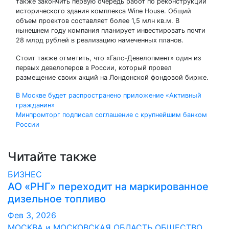
также закончить первую очередь работ по реконструкции
исторического здания комплекса Wine House. Общий
объем проектов составляет более 1,5 млн кв.м. В
нынешнем году компания планирует инвестировать почти
28 млрд рублей в реализацию намеченных планов.
Стоит также отметить, что «Галс-Девелопмент» один из
первых девелоперов в России, который провел
размещение своих акций на Лондонской фондовой бирже.
Навигация
В Москве будет распространено приложение «Активный
гражданин»
по
Минпромторг подписал соглашение с крупнейшим банком
России
записям
Читайте также
БИЗНЕС
АО «РНГ» переходит на маркированное
дизельное топливо
Фев 3, 2026
МОСКВА и МОСКОВСКАЯ ОБЛАСТЬ
ОБЩЕСТВО