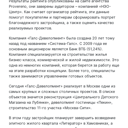
Результаты рейтинга опубликованы на сайте агентства
Provereno, они заверены аудитором – компанией «НЭО-
Центр». Как считает организатор рейтинга, эти данные
помогут покупателям и партнерам сформировать портрет
благонадежного застройщика, а также оценить качество
реализуемых проектов.
Компания «Галс-Девелопмент» была создана 20 лет тому
назад под названием «Система-Галс». С 2009 года ее
основным акционером является Банк ВТБ (51,24%).
Компания специализируется на строительстве жилья
бизнес-класса, коммерческой и жилой недвижимости. Это
одна из немногих компаний, которая берется за работу еще
на этапе разработки концепции. Более того, специалисты
также занимаются управлением готовых объектов.
Сегодня «Галс-Девелопмент» реализует в Москве одни из
самых крупных и сложных столичных проектов. В списке
объектов значится реконструкция «Центрального Детского
Магазина на Лубянке», девелопмент гостиницы «Пекин»,
строительство 11-го участка «Москва-Сити».
В этом году застройщик планирует завершить возведение
элитного жилого квартала «Литератор» в Хамовниках, а