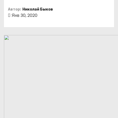
о
Автор:
Николай Быков
м
Янв 30, 2020
у