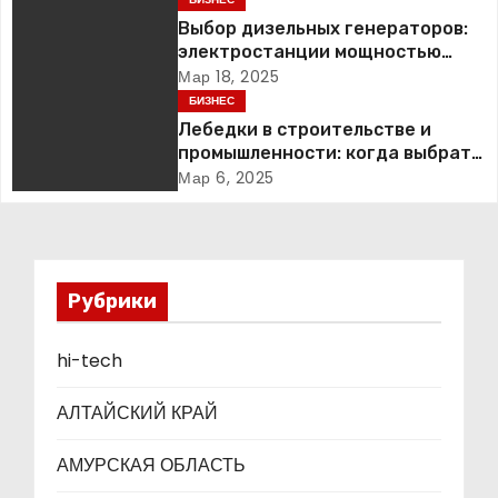
ц
Выбор дизельных генераторов:
электростанции мощностью
и
2000 кВт и ДГУ
Мар 18, 2025
БИЗНЕС
я
Лебедки в строительстве и
промышленности: когда выбрать
п
электрическую, а когда ручную
Мар 6, 2025
модель
о
з
Рубрики
а
п
hi-tech
и
АЛТАЙСКИЙ КРАЙ
с
АМУРСКАЯ ОБЛАСТЬ