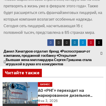
претворять в жизнь уже в феврале этого года». Также
будет расширяться сеть франчайзинговых пиццерий, на
которые компания возлагает особенные надежды.
Сегодня сеть пиццерий, насчитывающая 16 с
половиной тысяч, представлена в 85 странах мира.
Данил Хачатуров отделил бренд «Росгосстраха» от
Н
компании, проданной госбанку «Открытие»
Бывшая жена миллиардера Сергея Гришина стала
а
игрушкой в руках его конкурентов
в
Читайте также
и
БИЗНЕС
АО «РНГ» переходит на
г
маркированное дизельное
топливо
Фев 3, 2026
а
БИЗНЕС