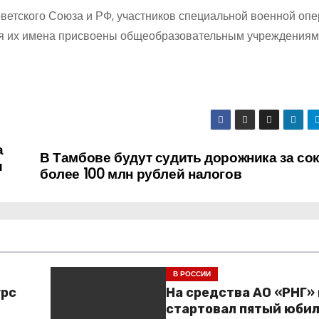
етского Союза и РФ, участников специальной военной опе
одня их имена присвоены общеобразовательным учреждения
а
В Тамбове будут судить дорожника за со
и
более 100 млн рублей налогов
В РОССИИ
урс
На средства АО «РНГ»
стартовал пятый юби