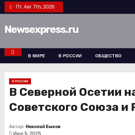
П
Пт. Авг 7th, 2026
е
р
Newsexpress.ru
е
й
т
и
В МИРЕ
В РОССИИ
ОБЩЕСТВО
к
с
о
В РОССИИ
д
В Северной Осетии н
е
Советского Союза и 
р
ж
и
Автор:
Николай Быков
м
Июл 5, 2025