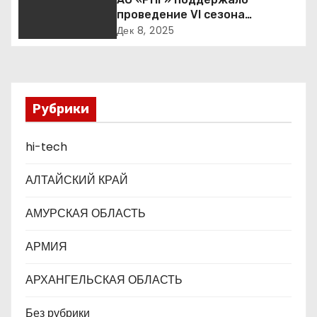
п
проведение VI сезона
международной детско-
о
Дек 8, 2025
юношеской премии «Экология
– дело каждого»
з
а
Рубрики
п
hi-tech
и
с
АЛТАЙСКИЙ КРАЙ
я
АМУРСКАЯ ОБЛАСТЬ
м
АРМИЯ
АРХАНГЕЛЬСКАЯ ОБЛАСТЬ
Без рубрики