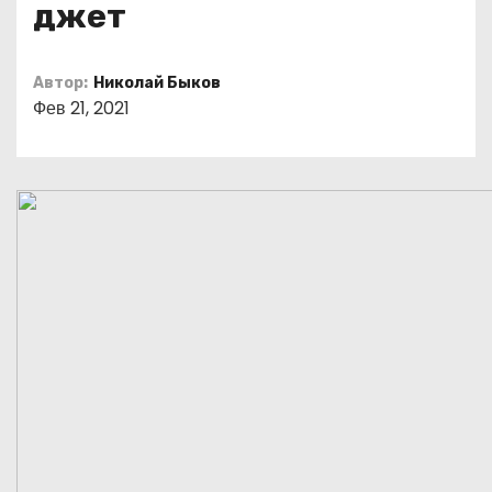
джет
о
м
у
Автор:
Николай Быков
Фев 21, 2021