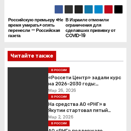
Российскую премьеру «Не
В Израиле отменили
Н
время умирать» опять
ограничения для
перенесли — Российская
сделавших прививку от
а
газета
COVID-19
в
Читайте также
и
г
В РОССИИ
«Россети Центр» задали курс
а
на 2026–2030 годы:
инвестиции в надежность и
Мар 26, 2026
ц
сбалансированная
В РОССИИ
финансовая политика
На средства АО «РНГ» в
и
Якутии стартовал пятый
юбилейный конкурс в сфере
Мар 2, 2026
я
образования
В РОССИИ
АО «РНГ» поддержало