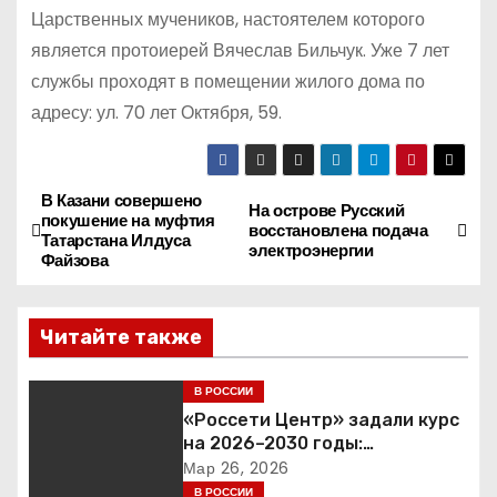
Царственных мучеников, настоятелем которого
является протоиерей Вячеслав Бильчук. Уже 7 лет
службы проходят в помещении жилого дома по
адресу: ул. 70 лет Октября, 59.
В Казани совершено
Н
На острове Русский
покушение на муфтия
восстановлена подача
Татарстана Илдуса
а
электроэнергии
Файзова
в
Читайте также
и
г
В РОССИИ
«Россети Центр» задали курс
а
на 2026–2030 годы:
инвестиции в надежность и
Мар 26, 2026
ц
сбалансированная
В РОССИИ