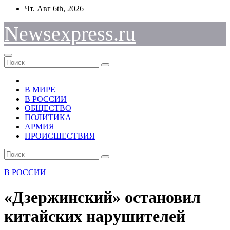
Перейти
Чт. Авг 6th, 2026
к
содержимому
Newsexpress.ru
В МИРЕ
В РОССИИ
ОБЩЕСТВО
ПОЛИТИКА
АРМИЯ
ПРОИСШЕСТВИЯ
В РОССИИ
«Дзержинский» остановил
китайских нарушителей