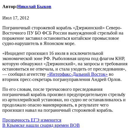
Автор:
Николай Быков
Июл 17, 2012
Пограничный сторожевой корабль «Дзержинский» Северо-
Восточного ПУ БО ФСБ России вынужденной стрельбой на
поражение заставил остановиться китайское промысловое
судно-нарушитель в Японском море.
«Инцидент произошел 16 июля в исключительной
экономической зоне РФ. Рыболовная шхуна под флагом КНР,
которую обнаружил «Дзержинский», на запросы и требования
остановиться не отвечала, и стала уходить от преследования»,
— сообщил агентству
«Интерфакс-Дальний Восток»
во
вторник пресс-секретарь погрануправления Андрей Орлов.
По его словам, после трехчасового преследования
пограничный корабль произвел предупредительную стрельбу
из артиллерийской установки, но судно не останавливалось и
продолжало опасно маневрировать, в результате чего
произошел навал на пограничный сторожевой корабль.
Навигация
Прозрачность ЕГЭ изменится
В Крымске нашли снаряд времен ВОВ
по