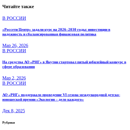
записям
Читайте также
В РОССИИ
«Россети Центр» задали курс на 2026–2030 годы: инвестиции в
надежность и сбалансированная финансовая политика
Мар 26, 2026
В РОССИИ
На средства АО «РНГ» в Якутии стартовал пятый юбилейный конкурс в
сфере образования
Мар 2, 2026
В РОССИИ
АО «РНГ» поддержало проведение VI сезона международной детско-
юношеской премии «Экология – дело каждого»
Дек 8, 2025
Рубрики