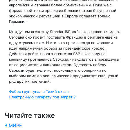
европейским странам более объективными. Пока же с
формальной точки зрения из больших стран безупречной
экономической репутацией в Европе обладает только
Германия.
Между тем агентству Standard&Poor`s этого кажется мало.
Сегодня оно грозит поставить Францию в рейтинге ещё на
одну ступень ниже. И это в то время, когда во Франции
идёт напряжённая борьба за президентское кресло.
Действия рейтингового агентства S&P льют воду на
мельницу противников Саркози,- кандидатов в президенты
от социалистов и националистов. Одержать победу
Саркози будет нелегко, поскольку его соперники по
выборам помимо экономической предъявляют ещё целый
ряд других претензий.
Навигация
Фобос грунт упал в Тихий океан
Электронную сигарету под запрет!?
по
записям
Читайте также
В МИРЕ