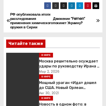
РФ опубликовала итоги
Н
расследования
Движение “Femen”
применения химического
покинет Украину?
а
оружия в Сирии
в
Читайте также
и
г
В МИРЕ
Москва решительно осуждает
а
удары по руководству Ирана и
призывает к немедленной
Мар 2, 2026
ц
деэскалации
В МИРЕ
Мощный ураган «Ида» дошел
и
до США. Новый Орлеан
готовится к удару стихии
Авг 30, 2021
я
В МИРЕ
Новость в одном фото: в