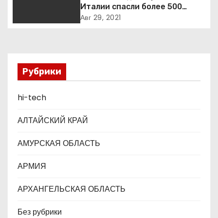
п
Италии спасли более 500
мигрантов на рыбацкой лодке
о
Авг 29, 2021
з
а
Рубрики
п
hi-tech
и
с
АЛТАЙСКИЙ КРАЙ
я
АМУРСКАЯ ОБЛАСТЬ
м
АРМИЯ
АРХАНГЕЛЬСКАЯ ОБЛАСТЬ
Без рубрики