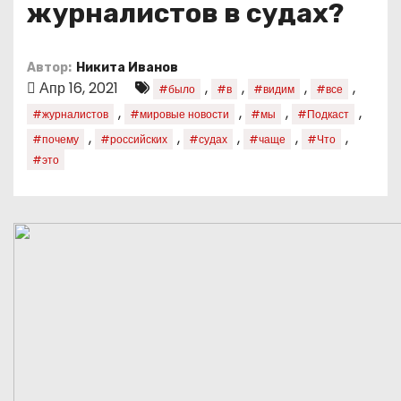
журналистов в судах?
о
м
у
Автор:
Никита Иванов
Апр 16, 2021
,
,
,
,
#было
#в
#видим
#все
,
,
,
,
#журналистов
#мировые новости
#мы
#Подкаст
,
,
,
,
,
#почему
#российских
#судах
#чаще
#Что
#это