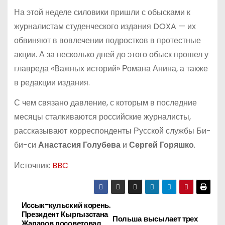
На этой неделе силовики пришли с обысками к
журналистам студенческого издания DOXA — их
обвиняют в вовлечении подростков в протестные
акции. А за несколько дней до этого обыск прошел у
главреда «Важных историй» Романа Анина, а также
в редакции издания.
С чем связано давление, с которым в последние
месяцы сталкиваются российские журналисты,
рассказывают корреспонденты Русской службы Би-
би-си
Анастасия Голубева
и
Сергей Горяшко
.
Источник:
BBC
Иссык-кульский корень.
Н
Президент Кыргызстана
Польша высылает трех
Жапаров посоветовал