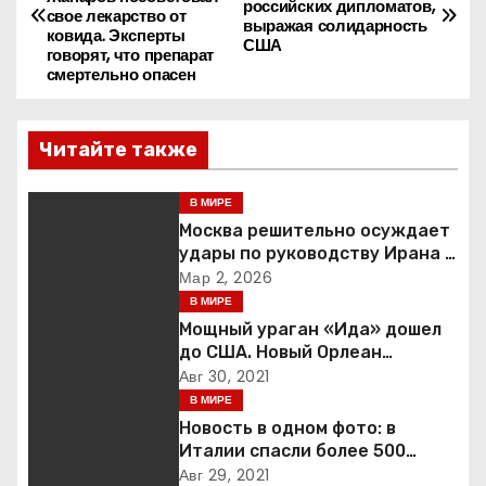
а
российских дипломатов,
свое лекарство от
выражая солидарность
ковида. Эксперты
США
в
говорят, что препарат
смертельно опасен
и
г
Читайте также
а
В МИРЕ
Москва решительно осуждает
ц
удары по руководству Ирана и
призывает к немедленной
Мар 2, 2026
и
деэскалации
В МИРЕ
я
Мощный ураган «Ида» дошел
до США. Новый Орлеан
п
готовится к удару стихии
Авг 30, 2021
В МИРЕ
о
Новость в одном фото: в
Италии спасли более 500
з
мигрантов на рыбацкой лодке
Авг 29, 2021